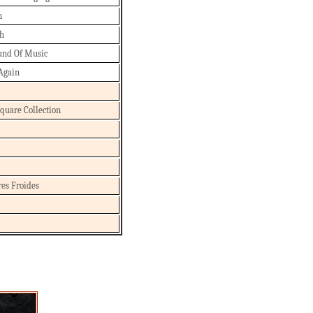
n
ah
und Of Music
Again
uare Collection
res Froides