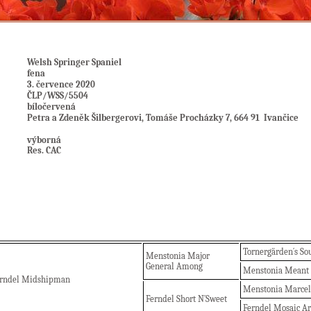
Welsh Springer Spaniel
fena
3. července 2020
ČLP/WSS/5504
bíločervená
Petra a Zdeněk Šilbergerovi, Tomáše Procházky 7, 664 91 Ivančice
výborná
Res. CAC
Tornergärden´s So
Menstonia Major
General Among
Menstonia Meant
erndel Midshipman
Menstonia Marce
Ferndel Short N´Sweet
Ferndel Mosaic A