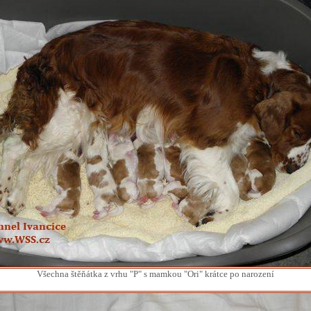
Všechna štěňátka z vrhu "P" s mamkou "Ori" krátce po narození