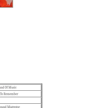
und Of Music
 To Remember
l
round Magregor