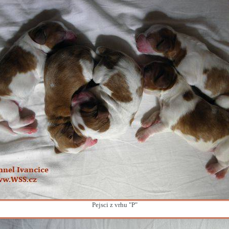
Pejsci z vrhu "P"