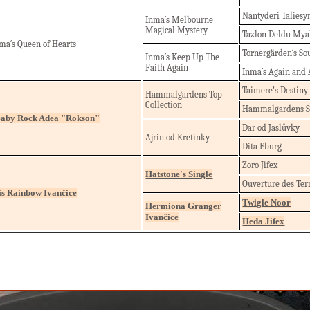
Nantyderi Taliesy
Inma´s Melbourne
Magical Mystery
Tazlon Deldu My
ma´s Queen of Hearts
Tornergärden´s So
Inma´s Keep Up The
Faith Again
Inma´s Again and 
Taimere's Destiny
Hammalgardens Top
Collection
Hammalgardens Sq
aby Rock Adea "Rokson"
Dar od Jaslůvky
Ajrin od Kretinky
Dita Eburg
Zoro Jifex
Hatstone's Single
Ouverture des Ter
is Rainbow Ivančice
Twigle Noor
Hermiona Granger
Ivančice
Heda Jifex