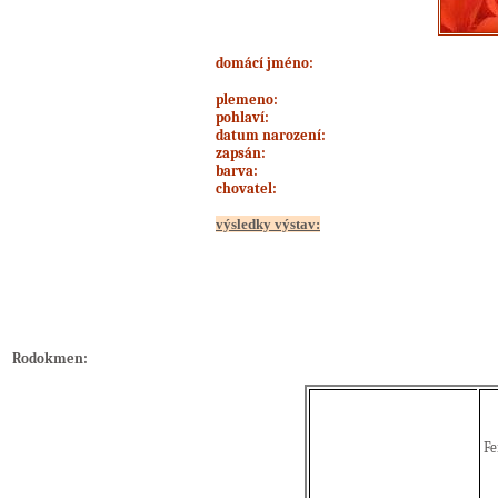
domácí jméno
:
plemeno:
pohlaví:
datum narození:
zapsán:
barva:
chovatel:
výsledky výstav:
Rodokmen:
F