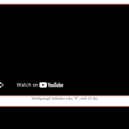
Welššpringří štěňátka vrhu "P", stáří 16 dní