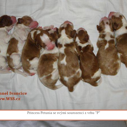
Princess Petunia se svými sourozenci z vrhu "P"