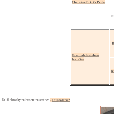
Cherokee Brixi´s Pride
In
B
Ormonde Rainbow
Ivančice
Ir
Další obrázky naleznete na stránce
„Fotogalerie“